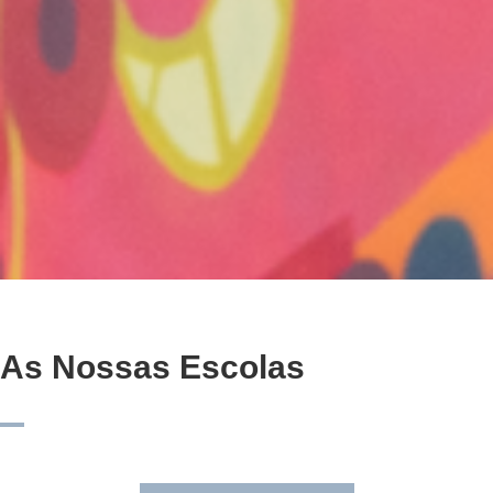
As Nossas Escolas