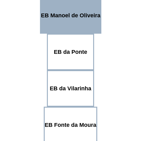
EB Manoel de Oliveira
EB da Ponte
EB da Vilarinha
EB Fonte da Moura