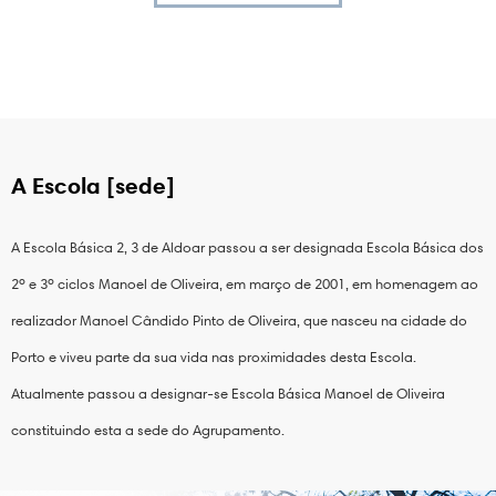
A Escola [sede]
A Escola Básica 2, 3 de Aldoar passou a ser designada Escola Básica dos
2º e 3º ciclos Manoel de Oliveira, em março de 2001, em homenagem ao
realizador Manoel Cândido Pinto de Oliveira, que nasceu na cidade do
Porto e viveu parte da sua vida nas proximidades desta Escola.
Atualmente passou a designar-se Escola Básica Manoel de Oliveira
constituindo esta a sede do Agrupamento.