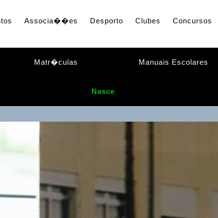
tos
Associa��es
Desporto
Clubes
Concursos
Matr�culas
Manuais Escolares
Nasce