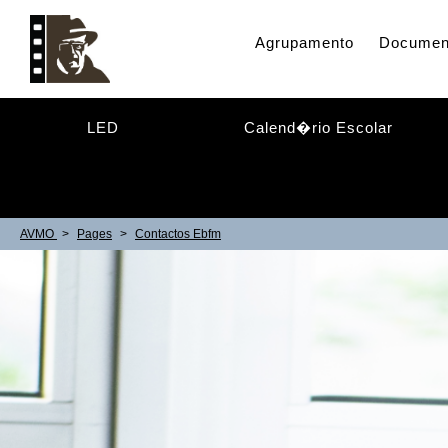
Agrupamento
Documen
LED
Calend�rio Escolar
AVMO
>
Pages
>
Contactos Ebfm